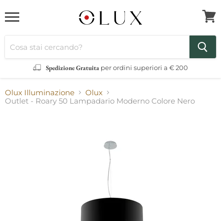
Menu
Visua
il
carre
Spedizione Gratuita
per ordini superiori a € 200
Olux Illuminazione
Olux
Outlet - Roary 50 Lampadario Moderno Colore Nero