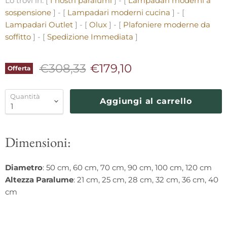
Lo trovi in: [
I nostri paralumi
] - [
Lampadari moderni a
sospensione
] - [
Lampadari moderni cucina
] - [
Lampadari Outlet
] - [
Olux
] - [
Plafoniere moderne da
soffitto
] - [
Spedizione Immediata
]
Prezzo originale
Prezzo corrente
€308,33
€179,10
Offerta
Quantità
Aggiungi al carrello
Dimensioni:
Diametro
: 50 cm, 60 cm, 70 cm, 90 cm, 100 cm, 120 cm
Altezza Paralume
: 21 cm, 25 cm, 28 cm, 32 cm, 36 cm, 40
cm