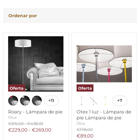
Ordenar por
Oferta
Oferta
+11
+7
Roary - Lámpara de pie
Otex 1 luz - Lámpara de
pie Lámpara de pie
Olux
Precio
Precio
Olux
€315,00
-
€438,33
original
original
Precio
€229,00
-
€269,00
€178,00
original
Precio
€89,00