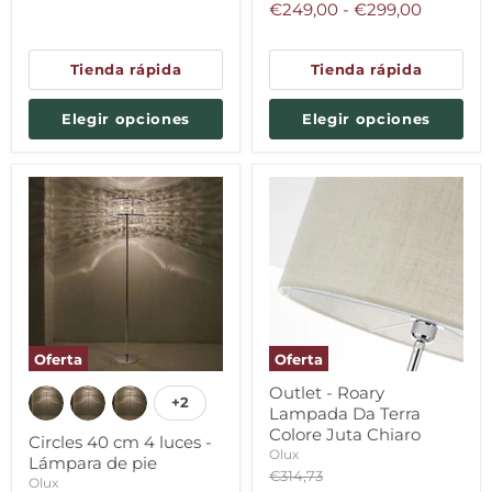
original
original
€249,00
-
€299,00
Tienda rápida
Tienda rápida
Elegir opciones
Elegir opciones
Oferta
Oferta
Outlet - Roary
+2
Lampada Da Terra
Colore Juta Chiaro
Circles 40 cm 4 luces -
Olux
Lámpara de pie
Precio
€314,73
Olux