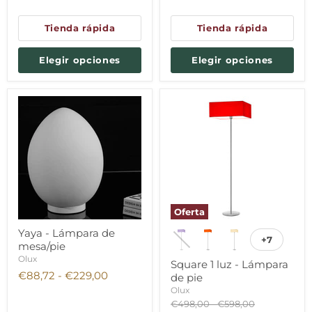
actual
Tienda rápida
Tienda rápida
Elegir opciones
Elegir opciones
Oferta
Yaya - Lámpara de
+7
mesa/pie
Olux
Square 1 luz - Lámpara
€88,72
-
€229,00
de pie
Olux
Precio
Precio
€498,00
-
€598,00