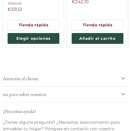
original
Precio
€242,10
Precio
€552,53
actual
original
Precio
€331,51
actual
Tienda rápida
Tienda rápida
Elegir opciones
Añadir al carrito
Atención al cliente
un poco sobre nosotros
¿Necesitas ayuda?
¿Tienes alguna pregunta? ¿Necesitas asesoramiento para
amueblar tu hogar? Póngase en contacto con nuestro