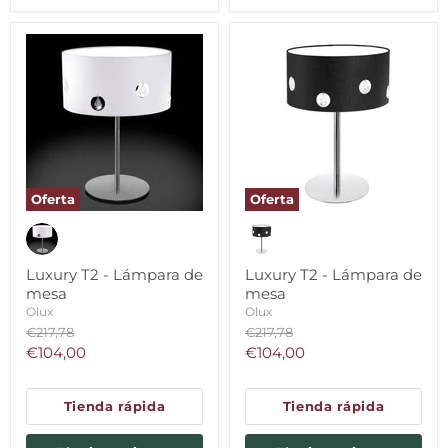
Oferta
Oferta
Luxury T2 - Lámpara de
Luxury T2 - Lámpara de
mesa
mesa
Olux
Olux
Precio
Precio
€217,78
€217,78
original
original
Precio
Precio
€104,00
€104,00
actual
actual
Tienda rápida
Tienda rápida