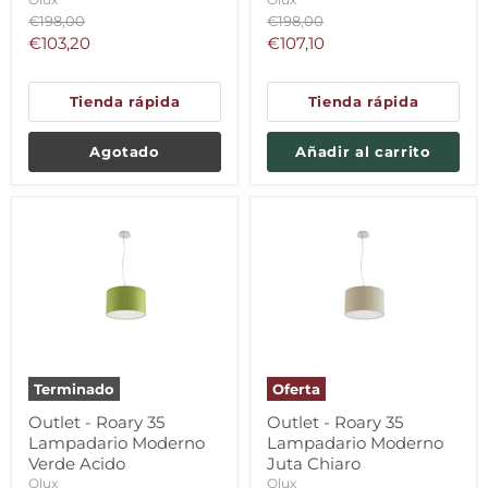
Precio
Precio
€198,00
€198,00
original
original
Precio
Precio
€103,20
€107,10
actual
actual
Tienda rápida
Tienda rápida
Agotado
Añadir al carrito
Terminado
Oferta
Outlet - Roary 35
Outlet - Roary 35
Lampadario Moderno
Lampadario Moderno
Verde Acido
Juta Chiaro
Olux
Olux