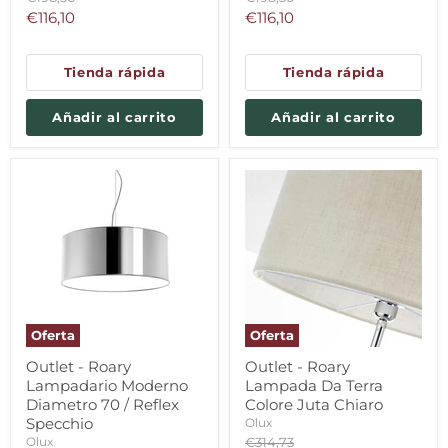
original
original
Precio
Precio
€116,10
€116,10
actual
actual
Tienda rápida
Tienda rápida
Añadir al carrito
Añadir al carrito
Oferta
Oferta
Outlet - Roary
Outlet - Roary
Lampadario Moderno
Lampada Da Terra
Diametro 70 / Reflex
Colore Juta Chiaro
Specchio
Olux
Precio
Olux
€314,73