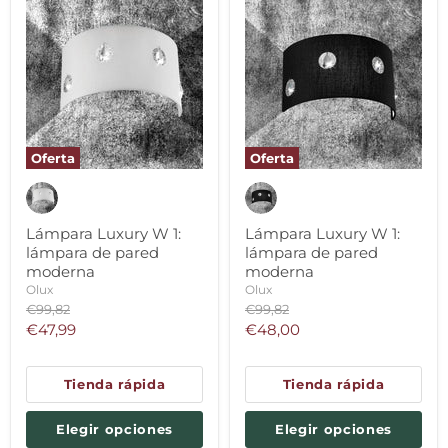
Oferta
Oferta
Lámpara Luxury W 1:
Lámpara Luxury W 1:
lámpara de pared
lámpara de pared
moderna
moderna
Olux
Olux
Precio
Precio
€99,82
€99,82
original
original
Precio
Precio
€47,99
€48,00
actual
actual
Tienda rápida
Tienda rápida
Elegir opciones
Elegir opciones