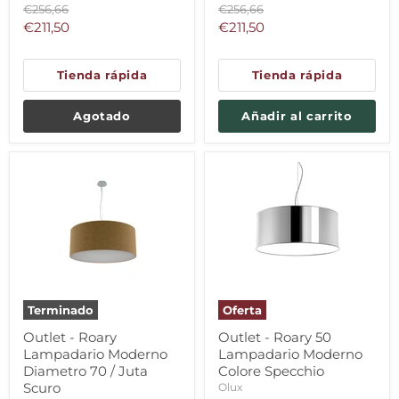
Precio
Precio
€256,66
€256,66
original
original
Precio
Precio
€211,50
€211,50
actual
actual
Tienda rápida
Tienda rápida
Agotado
Añadir al carrito
Terminado
Oferta
Outlet - Roary
Outlet - Roary 50
Lampadario Moderno
Lampadario Moderno
Diametro 70 / Juta
Colore Specchio
Scuro
Olux