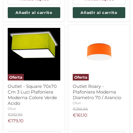
Añadir al carrito
Añadir al carrito
Oferta
Oferta
Outlet - Square 70x70
Outlet Roary -
Cm 3 Luci Plafoniera
Plafoniera Moderna
Moderna Colore Verde
Diametro 70 / Arancio
Acido
Olux
Precio
Olux
€256,66
original
Precio
Precio
€232,30
€161,10
original
Precio
€179,10
actual
actual