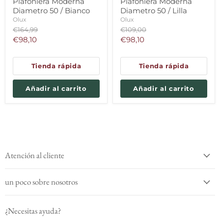
Plafoniera Moderna
Plafoniera Moderna
Diametro 50 / Bianco
Diametro 50 / Lilla
Olux
Olux
Precio
Precio
€164,99
€109,00
original
original
Precio
Precio
€98,10
€98,10
actual
actual
Tienda rápida
Tienda rápida
Añadir al carrito
Añadir al carrito
Atención al cliente
un poco sobre nosotros
¿Necesitas ayuda?