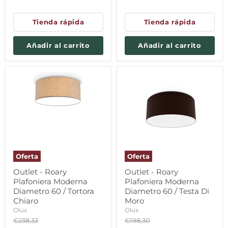
actual
actual
Tienda rápida
Tienda rápida
Añadir al carrito
Añadir al carrito
Oferta
Oferta
Outlet - Roary
Outlet - Roary
Plafoniera Moderna
Plafoniera Moderna
Diametro 60 / Tortora
Diametro 60 / Testa Di
Chiaro
Moro
Olux
Olux
Precio
Precio
€238,33
€198,30