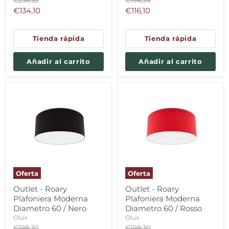
€238,33
€198,34
original
original
Precio
Precio
€134,10
€116,10
actual
actual
Tienda rápida
Tienda rápida
Añadir al carrito
Añadir al carrito
Oferta
Oferta
Outlet - Roary
Outlet - Roary
Plafoniera Moderna
Plafoniera Moderna
Diametro 60 / Nero
Diametro 60 / Rosso
Olux
Olux
Precio
Precio
€198,30
€198,30