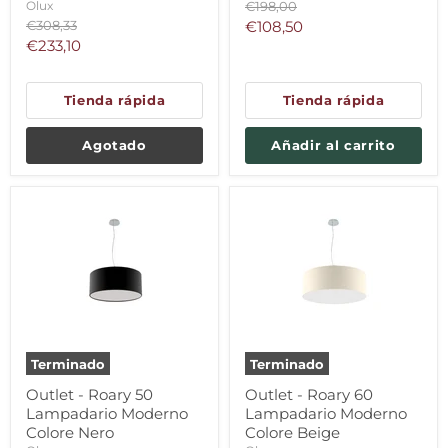
Precio
Olux
€198,00
original
Precio
Precio
€308,33
€108,50
original
Precio
€233,10
actual
actual
Tienda rápida
Tienda rápida
Agotado
Añadir al carrito
Terminado
Terminado
Outlet - Roary 50
Outlet - Roary 60
Lampadario Moderno
Lampadario Moderno
Colore Nero
Colore Beige