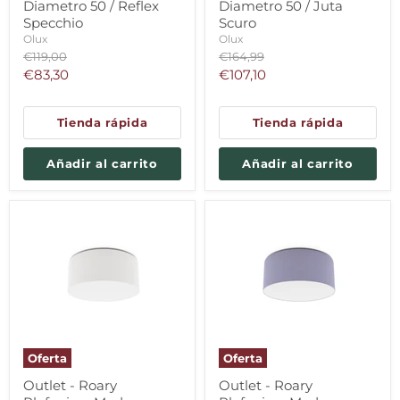
Diametro 50 / Reflex
Diametro 50 / Juta
Specchio
Scuro
Olux
Olux
Precio
Precio
€119,00
€164,99
original
original
Precio
Precio
€83,30
€107,10
actual
actual
Tienda rápida
Tienda rápida
Añadir al carrito
Añadir al carrito
Oferta
Oferta
Outlet - Roary
Outlet - Roary