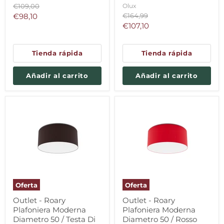
Precio
Olux
€109,00
original
Precio
Precio
€98,10
€164,99
original
Precio
€107,10
actual
actual
Tienda rápida
Tienda rápida
Añadir al carrito
Añadir al carrito
Oferta
Oferta
Outlet - Roary
Outlet - Roary
Plafoniera Moderna
Plafoniera Moderna
Diametro 50 / Testa Di
Diametro 50 / Rosso