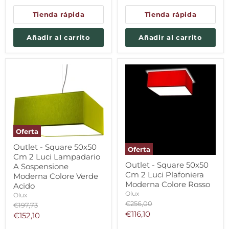
Tienda rápida
Tienda rápida
Añadir al carrito
Añadir al carrito
Oferta
Outlet - Square 50x50
Oferta
Cm 2 Luci Lampadario
Outlet - Square 50x50
A Sospensione
Cm 2 Luci Plafoniera
Moderna Colore Verde
Moderna Colore Rosso
Acido
Olux
Olux
Precio
€256,00
Precio
€197,73
original
Precio
original
€116,10
Precio
€152,10
actual
actual