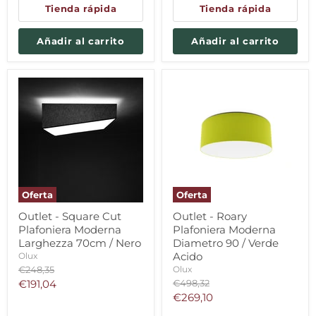
Tienda rápida
Tienda rápida
Añadir al carrito
Añadir al carrito
Oferta
Oferta
Outlet - Square Cut
Outlet - Roary
Plafoniera Moderna
Plafoniera Moderna
Larghezza 70cm / Nero
Diametro 90 / Verde
Acido
Olux
Precio
Olux
€248,35
original
Precio
Precio
€191,04
€498,32
original
Precio
€269,10
actual
actual