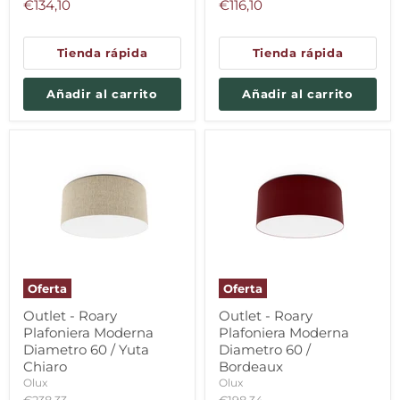
original
original
Precio
Precio
€134,10
€116,10
actual
actual
Tienda rápida
Tienda rápida
Añadir al carrito
Añadir al carrito
Oferta
Oferta
Outlet - Roary
Outlet - Roary
Plafoniera Moderna
Plafoniera Moderna
Diametro 60 / Yuta
Diametro 60 /
Chiaro
Bordeaux
Olux
Olux
Precio
Precio