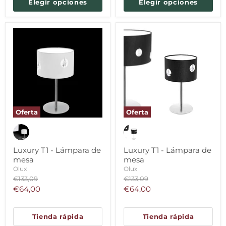
Elegir opciones
Elegir opciones
Oferta
Oferta
Luxury T1 - Lámpara de
Luxury T1 - Lámpara de
mesa
mesa
Olux
Olux
Precio
Precio
€133,09
€133,09
original
original
Precio
Precio
€64,00
€64,00
actual
actual
Tienda rápida
Tienda rápida