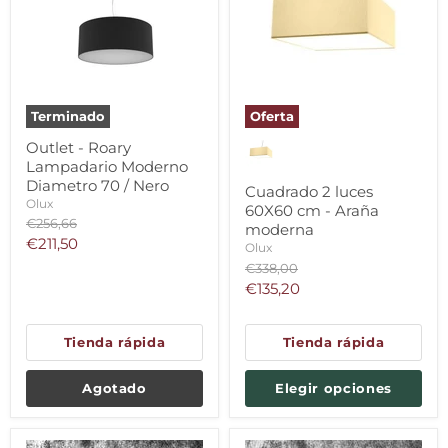
Terminado
Oferta
Outlet - Roary
Lampadario Moderno
Diametro 70 / Nero
Cuadrado 2 luces
Olux
60X60 cm - Araña
Precio
€256,66
moderna
original
Precio
€211,50
Olux
actual
Precio
€338,00
original
Precio
€135,20
actual
Tienda rápida
Tienda rápida
Agotado
Elegir opciones