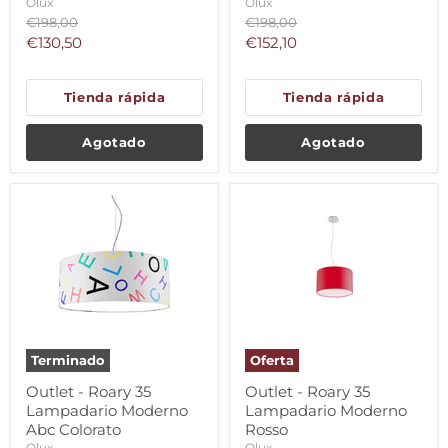
Olux
Olux
Precio
Precio
€198,00
€198,00
original
original
Precio
Precio
€130,50
€152,10
actual
actual
Tienda rápida
Tienda rápida
Agotado
Agotado
Terminado
Oferta
Outlet - Roary 35
Outlet - Roary 35
Lampadario Moderno
Lampadario Moderno
Abc Colorato
Rosso
Olux
Olux