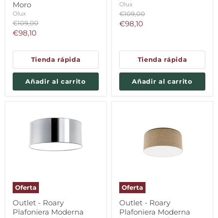
Moro
Olux
Precio
Olux
€109,00
original
Precio
Precio
€109,00
€98,10
original
Precio
€98,10
actual
actual
Tienda rápida
Tienda rápida
Añadir al carrito
Añadir al carrito
Oferta
Oferta
Outlet - Roary
Outlet - Roary
Plafoniera Moderna
Plafoniera Moderna