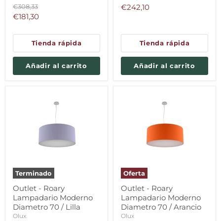
original
Precio
Precio
€308,33
€242,10
original
Precio
€181,30
actual
actual
Tienda rápida
Tienda rápida
Añadir al carrito
Añadir al carrito
Terminado
Oferta
Outlet - Roary
Outlet - Roary
Lampadario Moderno
Lampadario Moderno
Diametro 70 / Lilla
Diametro 70 / Arancio
Olux
Olux