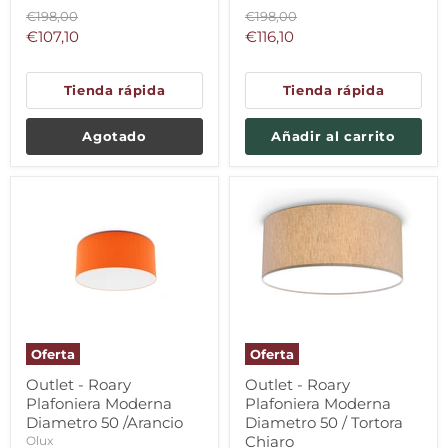
Precio
Precio
€198,00
€198,00
original
original
Precio
Precio
€107,10
€116,10
actual
actual
Tienda rápida
Tienda rápida
Agotado
Añadir al carrito
Oferta
Oferta
Outlet - Roary
Outlet - Roary
Plafoniera Moderna
Plafoniera Moderna
Diametro 50 /Arancio
Diametro 50 / Tortora
Chiaro
Olux