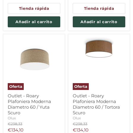
Tienda rápida
Tienda rápida
Añadir al carrito
Añadir al carrito
Oferta
Oferta
Outlet - Roary
Outlet - Roary
Plafoniera Moderna
Plafoniera Moderna
Diametro 60 / Yuta
Diametro 60 / Tortora
Scuro
Scuro
Olux
Olux
Precio
Precio
€238,33
€238,33
original
original
Precio
Precio
€134,10
€134,10