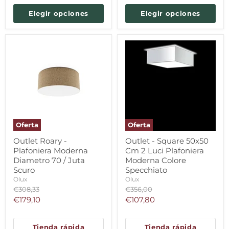
Elegir opciones
Elegir opciones
Oferta
Oferta
Outlet Roary -
Outlet - Square 50x50
Plafoniera Moderna
Cm 2 Luci Plafoniera
Diametro 70 / Juta
Moderna Colore
Scuro
Specchiato
Olux
Olux
Precio
Precio
€308,33
€356,00
original
original
Precio
Precio
€179,10
€107,80
actual
actual
Tienda rápida
Tienda rápida