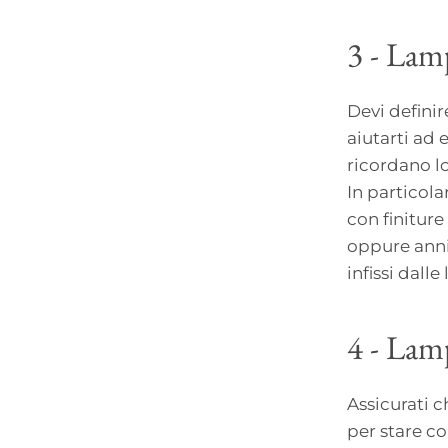
3 - Lam
Devi definir
aiutarti ad 
ricordano lo
In particol
con finiture
oppure anni
infissi dalle
4 - Lam
Assicurati 
per stare c