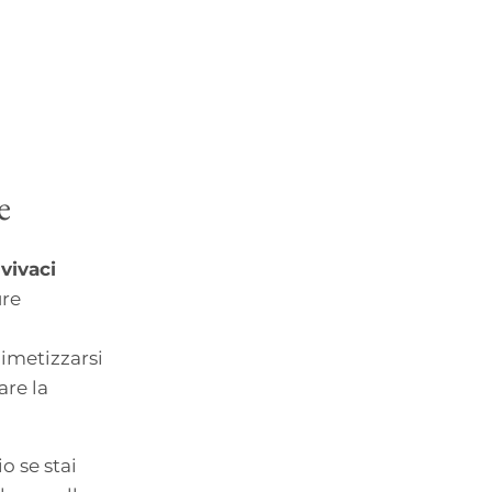
e
e
vivaci
ure
imetizzarsi
are la
o se stai