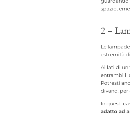
guardando 
spazio, eme
2 –
Lamp
Le lampade 
estremità di
Ai lati di 
entrambi i l
Potresti anc
divano, per
In questi ca
adatto ad a