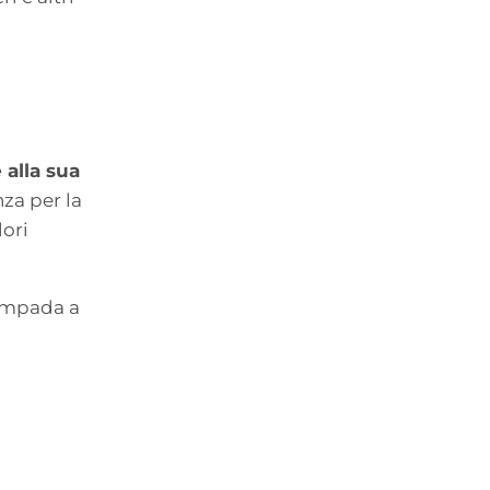
 alla sua
nza per la
lori
lampada a