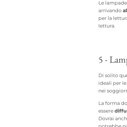
Le lampade 
arrivando
a
per la lettu
lettura.
5 - Lam
Di solito qu
ideali per 
nei soggiorni
La forma do
essere
diff
Dovrai anch
potrebbe non