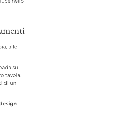
luce nello
namenti
a, alle
mpada su
ro tavola.
ti di un
design