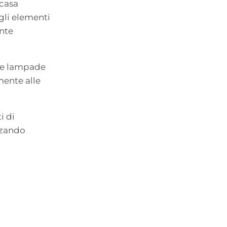
 casa
gli elementi
nte
 le lampade
amente alle
i di
zzando