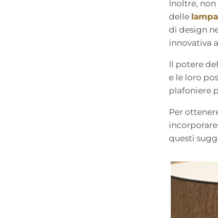
Inoltre, no
delle
lampa
di design n
innovativa a
Il potere de
e le loro po
plafoniere p
Per ottenere
incorporare
questi sugg