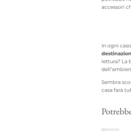
accessori ch
In ogni cas
destinazio
lettura? La 
dell’ambien
Sembra scon
casa farà tut
Potrebbe