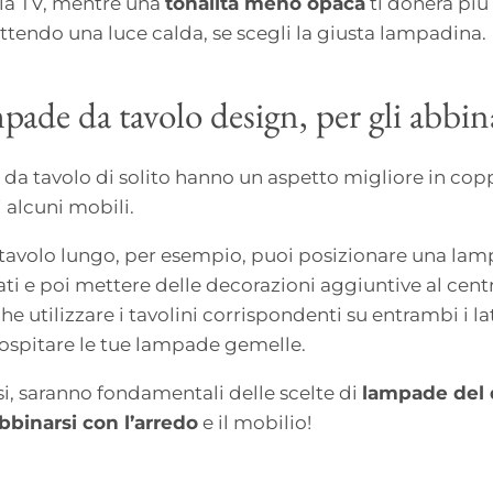
la TV, mentre una
tonalità meno opaca
ti donerà più 
ttendo una luce calda, se scegli la giusta lampadina.
ade da tavolo design, per gli abbi
da tavolo di solito hanno un aspetto migliore in coppi
 alcuni mobili.
un tavolo lungo, per esempio, puoi posizionare una la
ati e poi mettere delle decorazioni aggiuntive al cent
he utilizzare i tavolini corrispondenti su entrambi i la
 ospitare le tue lampade gemelle.
si, saranno fondamentali delle scelte di
lampade del 
bbinarsi con l’arredo
e il mobilio!