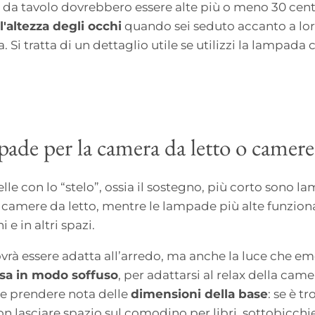
da tavolo dovrebbero essere alte più o meno 30 cent
ll'altezza degli occhi
quando sei seduto accanto a loro
ra. Si tratta di un dettaglio utile se utilizzi la lampada
pade per la camera da letto o camere
elle con lo “stelo”, ossia il sostegno, più corto sono 
le camere da letto, mentre le lampade più alte funzio
 e in altri spazi.
vrà essere adatta all’arredo, ma anche la luce che em
usa in modo soffuso
, per adattarsi al relax della came
e prendere nota delle
dimensioni della base
: se è t
 lasciare spazio sul comodino per libri, sottobicchier