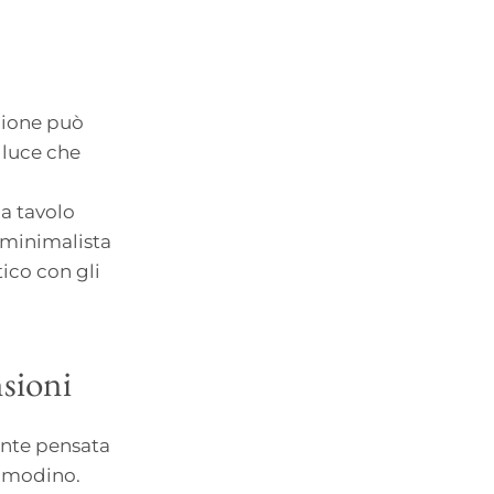
azione può
 luce che
a tavolo
e minimalista
ico con gli
nsioni
ente pensata
comodino.