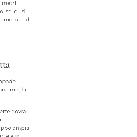
imetri,
, se le usi
 come luce di
tta
lampade
nano meglio
ette dovrà
ra.
roppo ampia,
i e altri