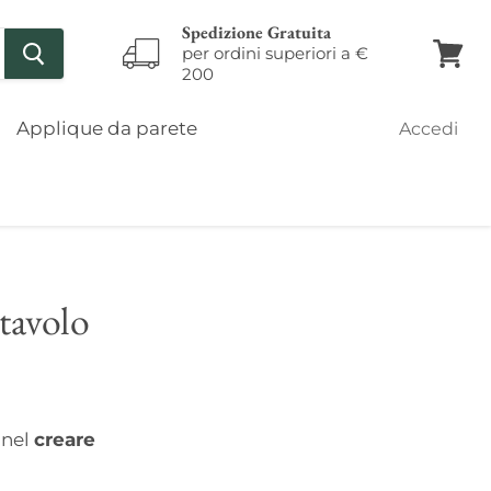
Spedizione Gratuita
per ordini superiori a €
200
Visual
il
carrel
Applique da parete
Accedi
tavolo
 nel
creare