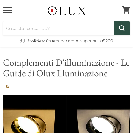
Menu
Visua
il
carre
Spedizione Gratuita
per ordini superiori a € 200
Complementi D'illuminazione - Le
Guide di Olux Illuminazione
RSS